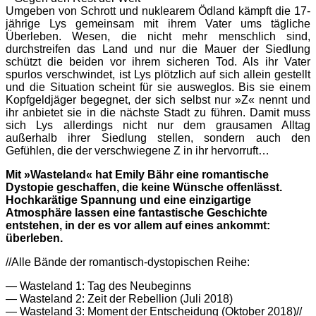
Umgeben von Schrott und nuklearem Ödland kämpft die 17-
jährige Lys gemeinsam mit ihrem Vater ums tägliche
Überleben. Wesen, die nicht mehr menschlich sind,
durchstreifen das Land und nur die Mauer der Siedlung
schützt die beiden vor ihrem sicheren Tod. Als ihr Vater
spurlos verschwindet, ist Lys plötzlich auf sich allein gestellt
und die Situation scheint für sie ausweglos. Bis sie einem
Kopfgeldjäger begegnet, der sich selbst nur »Z« nennt und
ihr anbietet sie in die nächste Stadt zu führen. Damit muss
sich Lys allerdings nicht nur dem grausamen Alltag
außerhalb ihrer Siedlung stellen, sondern auch den
Gefühlen, die der verschwiegene Z in ihr hervorruft…
Mit »Wasteland« hat Emily Bähr eine romantische
Dystopie geschaffen, die keine Wünsche offenlässt.
Hochkarätige Spannung und eine einzigartige
Atmosphäre lassen eine fantastische Geschichte
entstehen, in der es vor allem auf eines ankommt:
überleben.
//Alle Bände der romantisch-dystopischen Reihe:
— Wasteland 1: Tag des Neubeginns
— Wasteland 2: Zeit der Rebellion (Juli 2018)
— Wasteland 3: Moment der Entscheidung (Oktober 2018)//