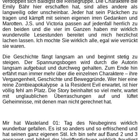
verdoppelt sich baldigst die Reisegruppe. Die Charaktere die
Emily Bähr hier erschaffen hat, sind alles andere als
langweilig oder unscheinbar. Jeder hat sein Päckchen zu
tragen und kämpft mit seinen eigenen irren Gedanken und
Marotten. J.S. und Victoria passen auf jedenfall herrlich zu
den beiden und die vier im Ganzen haben mir wirklich
wundervolle Lesestunden bereitet und mich herzlichst
lachen lassen. Ich mochte Sie wirklich alle, egal wie verrückt
sie waren.
Die Geschichte fängt langsam an und beginnt stetig zu
steigen. Der Spannungsbogen wird durch die Autorin
langsam aufgebaut und durchweg gehalten. Zum Ende hin
erfährt man immer mehr über die einzelnen Charaktere – ihre
Vergangenheit, Geschichte und Beweggründe. Wer hier eine
reine Zombieapokalypse a la Resident Evil erwartet, ist hier
völlig fehl am Platz. Die Story beinhaltet so viel mehr, wartet
mit unglaublichen Überraschungen auf und lüftet
Geheimnisse, mit denen man nicht gerechnet hat.
Mir hat Wasteland 01: Tag des Neubeginns wirklich
wunderbar gefallen. Es ist so anders und so erfrischend und
hat seinen ganz eigenen Stil. Ich bin sehr auf Band 2 und 3
gespannt und hibbel der Veröffentlichung wirklich freudigst