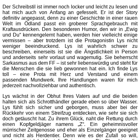
Der Schreibstil ist immer noch locker und leicht zu lesen und
hat mich auch von Anfang an gefesselt. Er ist der Story
definitiv angepasst, denn zu einer Geschichte in einer rauen
Welt im Ödland passt ein groberer Sprachgebrauch mit
Kraftausdrücken. Den besonderen Humor, den wir in „Ewig
und Du“ kennengelernt haben, werden hier vielleicht einige
vermissen – aber trotzdem ist die Protagonistin Lys nicht
weniger beeindruckend. Lys ist wahrlich schwer zu
beschreiben, einerseits ist sie die Ängstlichkeit in Person
und anderseits sehr vorlaut und wagemutig. Sie beherrscht
Sarkasmus aus dem FF – ist sehr liebenswürdig und steht für
die Menschen die sie lieb gewonnen hat ein. Ich finde Lys
toll – eine Prota mit Herz und Verstand und einem
passenden Mundwerk. Ihre Handlungen waren für mich
jederzeit nachvollziehbar und authentisch.
Lys wächst in der Obhut Ihres Vaters auf und die beiden
halten sich als Schrotthändler gerade eben so über Wasser.
Lys fühlt sich sicher und geborgen, muss aber bei der
Rückkehr von einem Streifzug entdecken, wie sehr sie sich
doch getäuscht hat. Zu ihrem Glück, naht die Rettung durch
einen Kopfgeldjäger namens „Z“. Ein geheimnisvoller
mürrischer Zeitgenosse und eher als Einzelgänger geeignet
und nicht als Herdentier. Denn wie es der Zufall so will,