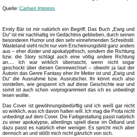
Quelle:
Carlsen Impress
Emily Bär ist mir natürlich ein Begriff. Das Buch „Ewig und
Du“ ist mir nachhaltig im Gedächtnis geblieben, durch seinen
besonderen Humor und den sehr einnehmenden Schreibstil.
Wasteland sieht nicht nur vom Erscheinungsbild ganz anders
aus – eher düster und apokalypthisch, sondern die Richtung
bzw. die Story schlägt auch eine völlig andere Richtung
an…. Ich war wirklich überrascht, wenn nicht sogar
geschockt über diesen Genrewechsel – obwohl ja laut der
Autorin das Genre Fantasy eher ihr Metier ist und „Ewig und
Du“ die Ausnahme bzw. Ausrutscher. Ihr könnt euch also
vorstellen, wie gespannt ich auf diese Geschichte war und
somit ist auch schon vorprogrammiert das ich es unbedingt
lesen wollte.
Das Cover ist gewöhnungsbedürftig und ich weiß gar nicht
so wirklich, was ich davon halten will. Ich mag die Prota nicht
unbedingt auf dem Cover. Die Farbgestaltung passt natürlich
zu einer apokalypse, allerdings spielt diese im Ödland und
dazu passt es natürlich eher weniger. Es spricht mich aber
dennoch an und stößt mich nicht gänzlich von sich.