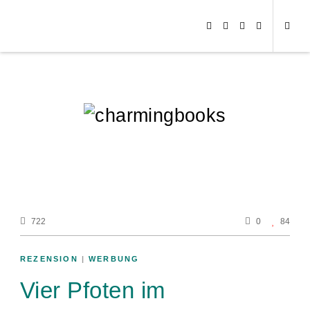
722
0
84
REZENSION
|
WERBUNG
Vier Pfoten im