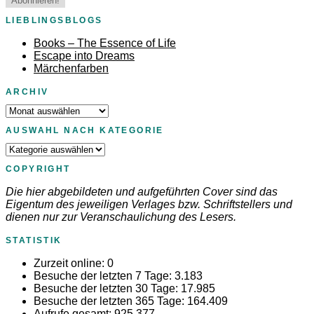
LIEBLINGSBLOGS
Books – The Essence of Life
Escape into Dreams
Märchenfarben
ARCHIV
Archiv
AUSWAHL NACH KATEGORIE
Auswahl
nach
COPYRIGHT
Kategorie
Die hier abgebildeten und aufgeführten Cover sind das
Eigentum des jeweiligen Verlages bzw. Schriftstellers und
dienen nur zur Veranschaulichung des Lesers.
STATISTIK
Zurzeit online:
0
Besuche der letzten 7 Tage:
3.183
Besuche der letzten 30 Tage:
17.985
Besuche der letzten 365 Tage:
164.409
Aufrufe gesamt:
925.377