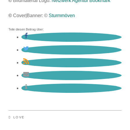
©
Bildmaterial Logo:
Netzwerk Agentur Bookmark
©
Cover|Banner: ©
Sturmmöven
Teile diesen Beitrag über:
LOVE