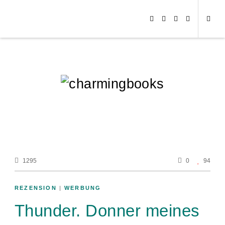
1295
0
94
REZENSION
|
WERBUNG
Thunder. Donner meines