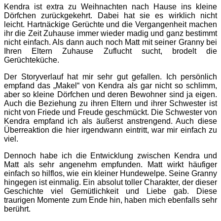
Kendra ist extra zu Weihnachten nach Hause ins kleine
Dörfchen zurückgekehrt. Dabei hat sie es wirklich nicht
leicht. Hartnäckige Gerüchte und die Vergangenheit machen
ihr die Zeit Zuhause immer wieder madig und ganz bestimmt
nicht einfach. Als dann auch noch Matt mit seiner Granny bei
Ihren Eltern Zuhause Zuflucht sucht, brodelt die
Gerüchteküche.
Der Storyverlauf hat mir sehr gut gefallen. Ich persönlich
empfand das „Makel“ von Kendra als gar nicht so schlimm,
aber so kleine Dörfchen und deren Bewohner sind ja eigen.
Auch die Beziehung zu ihren Eltern und ihrer Schwester ist
nicht von Friede und Freude geschmückt. Die Schwester von
Kendra empfand ich als äußerst anstrengend. Auch diese
Überreaktion die hier irgendwann eintritt, war mir einfach zu
viel.
Dennoch habe ich die Entwicklung zwischen Kendra und
Matt als sehr angenehm empfunden. Matt wirkt häufiger
einfach so hilflos, wie ein kleiner Hundewelpe. Seine Granny
hingegen ist einmalig. Ein absolut toller Charakter, der dieser
Geschichte viel Gemütlichkeit und Liebe gab. Diese
traurigen Momente zum Ende hin, haben mich ebenfalls sehr
berührt.