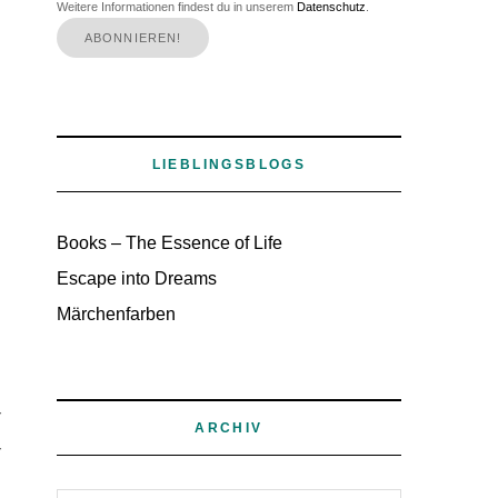
Weitere Informationen findest du in unserem
Datenschutz
.
LIEBLINGSBLOGS
Books – The Essence of Life
Escape into Dreams
Märchenfarben
u
r
ARCHIV
r