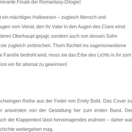
minante Finale der Romantasy-Dilogie!
ist ein mächtiges Halbwesen – zugleich Mensch und
gen vom Verrat, den ihr Vater in den Augen des Clans einst
 deren Oberhaupt gejagt, sondern auch von dessen Sohn
t sie zugleich zerbrochen. Thorn flüchtet ins sagenumwobene
e Familie bedroht wird, muss sie das Erbe des Lichts in ihr zum
ion ein für allemal zu gewinnen!
erschwingen Reihe aus der Feder von Emily Bold. Das Cover z
er ansonsten von der Gestaltung her zum ersten Band. De
uch der Klappentext lässt hervorragendes erahnen – daher wa
schichte weitergehen mag.