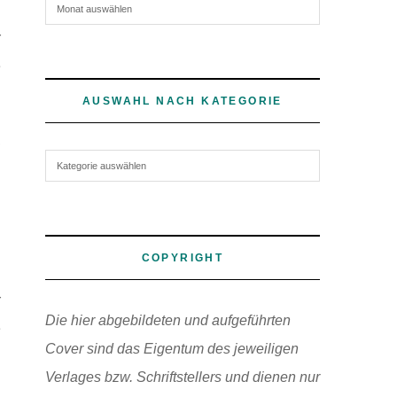
Archiv
r
e
AUSWAHL NACH KATEGORIE
,
Auswahl nach Kategorie
n
h
COPYRIGHT
d
r
Die hier abgebildeten und aufgeführten
e
Cover sind das Eigentum des jeweiligen
Verlages bzw. Schriftstellers und dienen nur