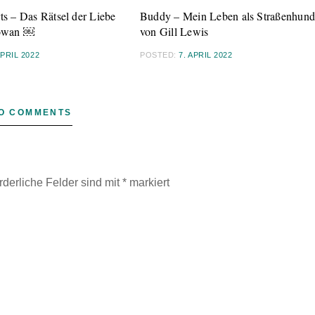
ts – Das Rätsel der Liebe
Buddy – Mein Leben als Straßenhun
owan ￼
von Gill Lewis
APRIL 2022
POSTED:
7. APRIL 2022
O COMMENTS
rderliche Felder sind mit
*
markiert