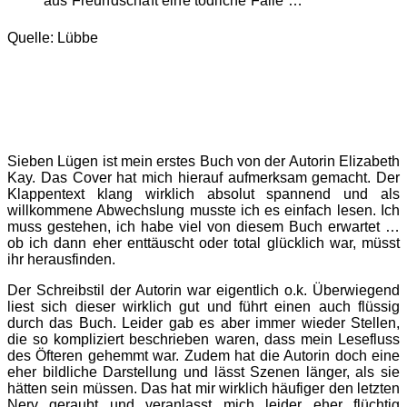
aus Freundschaft eine tödliche Falle …
Quelle: Lübbe
Sieben Lügen ist mein erstes Buch von der Autorin Elizabeth
Kay. Das Cover hat mich hierauf aufmerksam gemacht. Der
Klappentext klang wirklich absolut spannend und als
willkommene Abwechslung musste ich es einfach lesen. Ich
muss gestehen, ich habe viel von diesem Buch erwartet …
ob ich dann eher enttäuscht oder total glücklich war, müsst
ihr herausfinden.
Der Schreibstil der Autorin war eigentlich o.k. Überwiegend
liest sich dieser wirklich gut und führt einen auch flüssig
durch das Buch. Leider gab es aber immer wieder Stellen,
die so kompliziert beschrieben waren, dass mein Lesefluss
des Öfteren gehemmt war. Zudem hat die Autorin doch eine
eher bildliche Darstellung und lässt Szenen länger, als sie
hätten sein müssen. Das hat mir wirklich häufiger den letzten
Nerv geraubt und veranlasst mich leider eher flüchtig