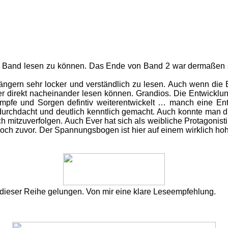
en Band lesen zu können. Das Ende von Band 2 war dermaßen s
rgängern sehr locker und verständlich zu lesen. Auch wenn die
cher direkt nacheinander lesen können. Grandios. Die Entwickl
mpfe und Sorgen defintiv weiterentwickelt … manch eine En
durchdacht und deutlich kenntlich gemacht. Auch konnte man d
h mitzuverfolgen. Auch Ever hat sich als weibliche Protagonistin
 noch zuvor. Der Spannungsbogen ist hier auf einem wirklich ho
u dieser Reihe gelungen. Von mir eine klare Leseempfehlung.