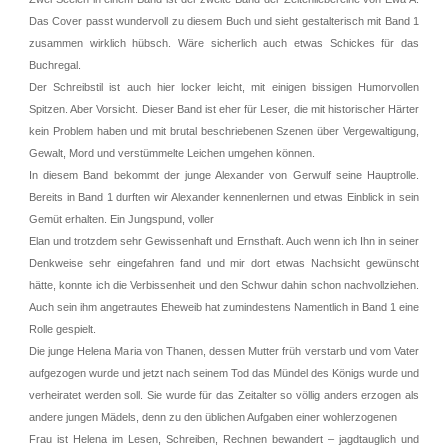
Das Cover passt wundervoll zu diesem Buch und sieht gestalterisch mit Band 1
zusammen wirklich hübsch. Wäre sicherlich auch etwas Schickes für das
Buchregal.
Der Schreibstil ist auch hier locker leicht, mit einigen bissigen Humorvollen
Spitzen. Aber Vorsicht. Dieser Band ist eher für Leser, die mit historischer Härter
kein Problem haben und mit brutal beschriebenen Szenen über Vergewaltigung,
Gewalt, Mord und verstümmelte Leichen umgehen können.
In diesem Band bekommt der junge Alexander von Gerwulf seine Hauptrolle.
Bereits in Band 1 durften wir Alexander kennenlernen und etwas Einblick in sein
Gemüt erhalten. Ein Jungspund, voller
Elan und trotzdem sehr Gewissenhaft und Ernsthaft. Auch wenn ich Ihn in seiner
Denkweise sehr eingefahren fand und mir dort etwas Nachsicht gewünscht
hätte, konnte ich die Verbissenheit und den Schwur dahin schon nachvollziehen.
Auch sein ihm angetrautes Eheweib hat zumindestens Namentlich in Band 1 eine
Rolle gespielt.
Die junge Helena Maria von Thanen, dessen Mutter früh verstarb und vom Vater
aufgezogen wurde und jetzt nach seinem Tod das Mündel des Königs wurde und
verheiratet werden soll. Sie wurde für das Zeitalter so völlig anders erzogen als
andere jungen Mädels, denn zu den üblichen Aufgaben einer wohlerzogenen
Frau ist Helena im Lesen, Schreiben, Rechnen bewandert – jagdtauglich und