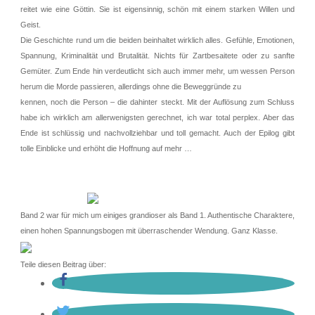
reitet wie eine Göttin. Sie ist eigensinnig, schön mit einem starken Willen und
Geist.
Die Geschichte rund um die beiden beinhaltet wirklich alles. Gefühle, Emotionen,
Spannung, Kriminalität und Brutalität. Nichts für Zartbesaitete oder zu sanfte
Gemüter. Zum Ende hin verdeutlicht sich auch immer mehr, um wessen Person
herum die Morde passieren, allerdings ohne die Beweggründe zu
kennen, noch die Person – die dahinter steckt. Mit der Auflösung zum Schluss
habe ich wirklich am allerwenigsten gerechnet, ich war total perplex. Aber das
Ende ist schlüssig und nachvollziehbar und toll gemacht. Auch der Epilog gibt
tolle Einblicke und erhöht die Hoffnung auf mehr …
Band 2 war für mich um einiges grandioser als Band 1. Authentische Charaktere,
einen hohen Spannungsbogen mit überraschender Wendung. Ganz Klasse.
Teile diesen Beitrag über: