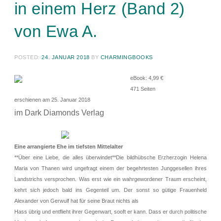
in einem Herz (Band 2)
von Ewa A.
POSTED:
24. JANUAR 2018
BY
CHARMINGBOOKS
eBook: 4,99 €
471 Seiten
erschienen am 25. Januar 2018
im Dark Diamonds Verlag
Eine arrangierte Ehe im tiefsten Mittelalter
**Über eine Liebe, die alles überwindet**Die bildhübsche Erzherzogin Helena
Maria von Thanen wird ungefragt einem der begehrtesten Junggesellen ihres
Landstrichs versprochen. Was erst wie ein wahrgewordener Traum erscheint,
kehrt sich jedoch bald ins Gegenteil um. Der sonst so gütige Frauenheld
Alexander von Gerwulf hat für seine Braut nichts als
Hass übrig und entflieht ihrer Gegenwart, sooft er kann. Dass er durch politische