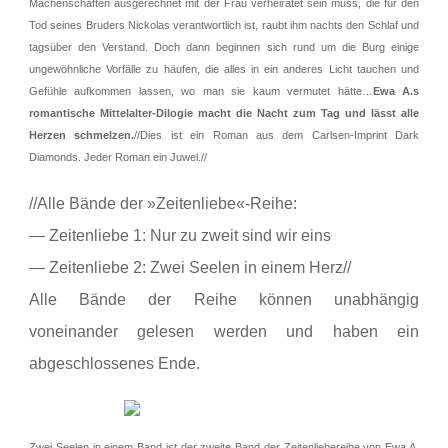
Machenschaften ausgerechnet mit der Frau verheiratet sein muss, die für den
Tod seines Bruders Nickolas verantwortlich ist, raubt ihm nachts den Schlaf und
tagsüber den Verstand. Doch dann beginnen sich rund um die Burg einige
ungewöhnliche Vorfälle zu häufen, die alles in ein anderes Licht tauchen und
Gefühle aufkommen lassen, wo man sie kaum vermutet hätte…
Ewa A.s
romantische Mittelalter-Dilogie macht die Nacht zum Tag und lässt alle
Herzen schmelzen.
//Dies ist ein Roman aus dem Carlsen-Imprint Dark
Diamonds. Jeder Roman ein Juwel.//
//Alle Bände der »Zeitenliebe«-Reihe:
— Zeitenliebe 1: Nur zu zweit sind wir eins
— Zeitenliebe 2: Zwei Seelen in einem Herz//
Alle Bände der Reihe können unabhängig
voneinander gelesen werden und haben ein
abgeschlossenes Ende.
Zwei Seelen in einem Band ist der zweite Band der Zeitenliebereihe von Ewa A.