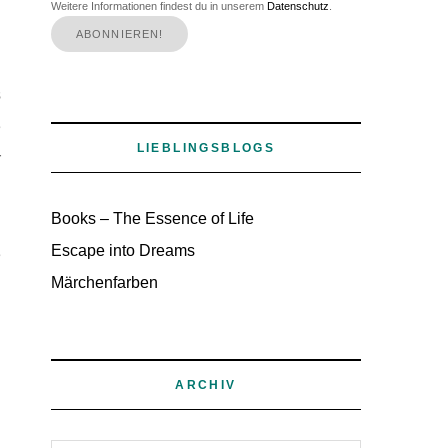
Weitere Informationen findest du in unserem
Datenschutz
.
s
e
LIEBLINGSBLOGS
r
Books – The Essence of Life
d
Escape into Dreams
e
Märchenfarben
ARCHIV