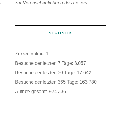
t
zur Veranschaulichung des Lesers.
e
f
STATISTIK
Zurzeit online:
1
n
Besuche der letzten 7 Tage:
3.057
n
Besuche der letzten 30 Tage:
17.642
Besuche der letzten 365 Tage:
163.780
h
Aufrufe gesamt:
924.336
n