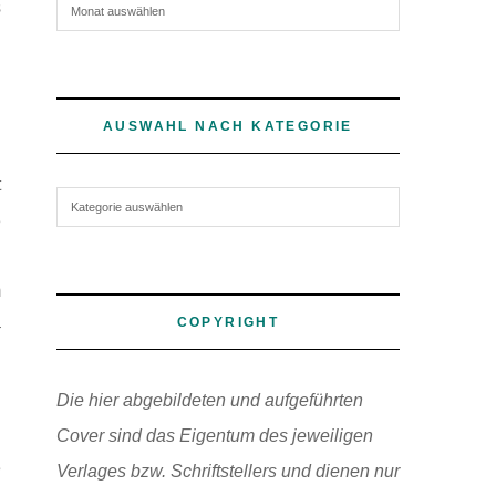
Archiv
s
n
AUSWAHL NACH KATEGORIE
t
Auswahl nach Kategorie
3
m
COPYRIGHT
–
Die hier abgebildeten und aufgeführten
h
Cover sind das Eigentum des jeweiligen
e
Verlages bzw. Schriftstellers und dienen nur