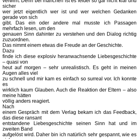
verwirrt. Denn bei manchen ist es leider so gar nicht klar und
sicher
wer jetzt eigentlich wer ist und wer welchen Gedanken
gerade von sich
gibt. Das ein oder andere mal musste ich Passagen
mehrfach lesen, um den
genauen Sinn dahinter zu verstehen und den Dialog richtig
zuzuordnen.
Das nimmt einem etwas die Freude an der Geschichte.
Dazu
finde ich diese explosiv heranwachsende Liebesgeschichte
– quasi von
heut auf morgen – sehr unrealistisch. Es geht in meinen
Augen alles viel
zu schnell und mir kam es einfach so surreal vor. Ich konnte
es
wirklich kaum Glauben. Auch die Reaktion der Eltern – also
meine hätten
völlig anders reagiert.
Nach
einem Gespräch mit dem Verlag bekam ich das Feedback,
das diese ransant
entstandene Liebesgeschichte seinen Sinn hat und im
zweiten Band
aufgelöst wird. Daher bin ich natürlich sehr gespannt, wie es