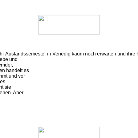
ihr
Auslandssemester in Venedig kaum noch erwarten und ihre 
Liebe und
emder,
en handelt es
hmt und vor
nes
ht sie
sehen. Aber