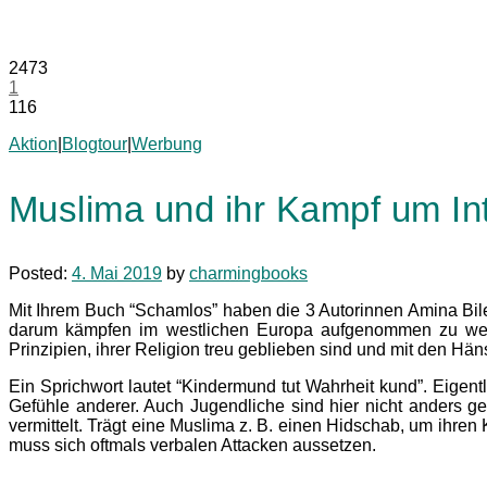
2473
1
116
Aktion
|
Blogtour
|
Werbung
Muslima und ihr Kampf um In
Posted:
4. Mai 2019
by
charmingbooks
Mit Ihrem Buch “Schamlos” haben die 3 Autorinnen Amina B
darum kämpfen im westlichen Europa aufgenommen zu werde
Prinzipien, ihrer Religion treu geblieben sind und mit den H
Ein Sprichwort lautet “Kindermund tut Wahrheit kund”. Eigen
Gefühle anderer. Auch Jugendliche sind hier nicht anders ges
vermittelt. Trägt eine Muslima z. B. einen Hidschab, um ihren
muss sich oftmals verbalen Attacken aussetzen.