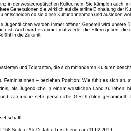
anz in der westeuropäischen Kultur, nein. Sie kämpfen auch mit
ltere Generationen die wirklich auf die strikte Einhaltung der K
 Zu entscheiden ob sie diese Kultur annehmen und ausleben wol
die Jugendlichen werden immer offener. Generell wird unsere 
ch ist. Auch wird es immer mal wieder die Eltern geben, die 
fühl in die Zukunft.
essierten und Toleranten, die sich mit anderen Kulturen beschä
 Feministinnen – beziehen Position: Wie fühlt es sich an, s
ändnis, als Jugendliche in einem westlichen Land zu leben,
 und zahlreiche sehr persönliche Geschichten gesammelt. 
sellschaft!
 | 168 Seiten | Ab 12 Jahre | erschienen am 11.02.2019