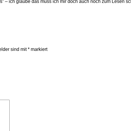
os” – ich glaube das muss ich mir doch auch noch zum Lesen s
elder sind mit
*
markiert