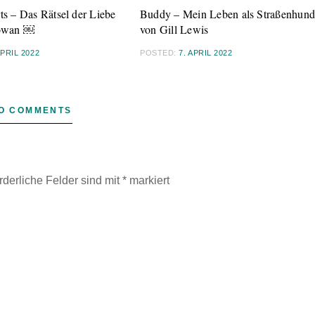
ts – Das Rätsel der Liebe
Buddy – Mein Leben als Straßenhun
owan ￼
von Gill Lewis
APRIL 2022
POSTED:
7. APRIL 2022
O COMMENTS
rderliche Felder sind mit
*
markiert