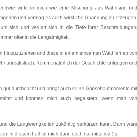
Irgendwie wirkt er mich wie eine Mischung aus Wahnsinn un
n umgehen und vermag es auch wirkliche Spannung zu erzeugen
um sich und verliert sich in die Tiefe ihrer Beschreibungen
mmer öfter in die Langatmigkeit.
in hinzuzuziehen und diese in einem einsamen Wald fernab vo
 sehr unrealistisch. Kommt natürlich der Geschichte entgegen un
lich gut durchdacht und bringt auch seine Gänsehautmomente mi
estaltet und konnten mich auch begeistern, wenn man vo
bt und die Langwierigkeiten zukünftig verkürzen kann. Dann wär
rden. In diesem Fall für mich dann doch nur mittelmäßig.