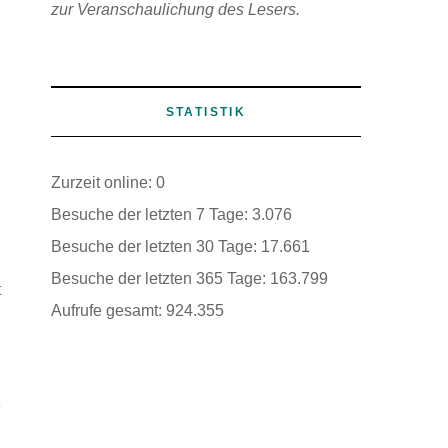
zur Veranschaulichung des Lesers.
d
.
.
STATISTIK
n
Zurzeit online:
0
d
Besuche der letzten 7 Tage:
3.076
Besuche der letzten 30 Tage:
17.661
Besuche der letzten 365 Tage:
163.799
t
Aufrufe gesamt:
924.355
n
e