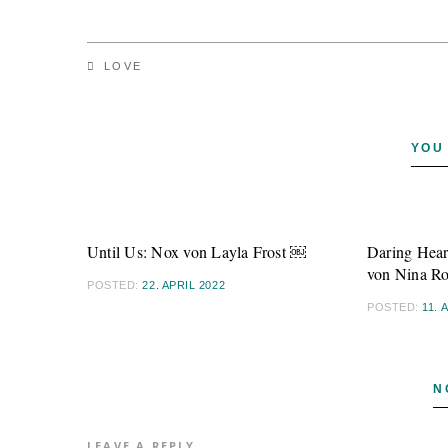
LOVE
YOU
Until Us: Nox von Layla Frost ￼
Daring Hear
von Nina R
POSTED:
22. APRIL 2022
POSTED:
11. 
N
LEAVE A REPLY