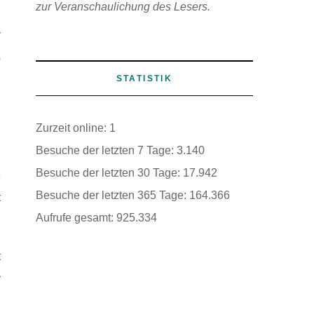
zur Veranschaulichung des Lesers.
r
s
u
STATISTIK
Zurzeit online:
1
Besuche der letzten 7 Tage:
3.140
Besuche der letzten 30 Tage:
17.942
e
Besuche der letzten 365 Tage:
164.366
t
Aufrufe gesamt:
925.334
t
r