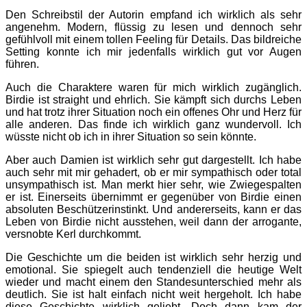
Den Schreibstil der Autorin empfand ich wirklich als sehr
angenehm. Modern, flüssig zu lesen und dennoch sehr
gefühlvoll mit einem tollen Feeling für Details. Das bildreiche
Setting konnte ich mir jedenfalls wirklich gut vor Augen
führen.
Auch die Charaktere waren für mich wirklich zugänglich.
Birdie ist straight und ehrlich. Sie kämpft sich durchs Leben
und hat trotz ihrer Situation noch ein offenes Ohr und Herz für
alle anderen. Das finde ich wirklich ganz wundervoll. Ich
wüsste nicht ob ich in ihrer Situation so sein könnte.
Aber auch Damien ist wirklich sehr gut dargestellt. Ich habe
auch sehr mit mir gehadert, ob er mir sympathisch oder total
unsympathisch ist. Man merkt hier sehr, wie Zwiegespalten
er ist. Einerseits übernimmt er gegenüber von Birdie einen
absoluten Beschützerinstinkt. Und andererseits, kann er das
Leben von Birdie nicht ausstehen, weil dann der arrogante,
versnobte Kerl durchkommt.
Die Geschichte um die beiden ist wirklich sehr herzig und
emotional. Sie spiegelt auch tendenziell die heutige Welt
wieder und macht einem den Standesunterschied mehr als
deutlich. Sie ist halt einfach nicht weit hergeholt. Ich habe
diese Geschichte wirklich geliebt. Doch dann kam der