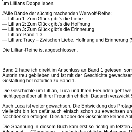
um Lillians Doppelleben.
//Alle Bände der süchtig machenden Werwolf-Reihe:
— Lillian 1: Zum Glück gibt’s die Liebe
— Lillian 2: Zum Glück gibt’s die Hoffnung
— Lillian 3: Zum Glück gibt’s die Erinnerung
— Lillian: Band 1-3
— Lillian: Tracy – Zwischen Liebe, Hoffnung und Erinnerung (Sp
Die Lillian-Reihe ist abgeschlossen.
Band 2 habe ich direkt im Anschluss an Band 1 gelesen, somit
Autorin treu geblieben und ist mit der Geschichte gewachs
Gestaltung her natürlich zu Band 1.
Die Geschichte um Lillian, Luca und Ihren Freunden geht wei
nicht gegenüber all Ihrer Freundin ehrlich. Dadurch verzwickt
Auch Luca ist weiter gewachsen. Die Entwicklung des Protagon
vielleicht bin ich dafür auch einfach schon zu erwachsen 
Nachdenken erfolgen. Dies tut aber der Geschichte keinen Abb
Die Spannung in diesem Buch kam erst so richtig im letzten
Eifersucht … Gängeleien … einfach das übliche Highschool 