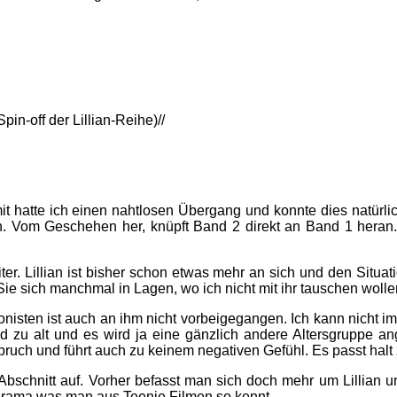
in-off der Lillian-Reihe)//
 hatte ich einen nahtlosen Übergang und konnte dies natürlich
en. Vom Geschehen her, knüpft Band 2 direkt an Band 1 heran.
ter. Lillian ist bisher schon etwas mehr an sich und den Situ
 Sie sich manchmal in Lagen, wo ich nicht mit ihr tauschen wol
isten ist auch an ihm nicht vorbeigegangen. Ich kann nicht im
und zu alt und es wird ja eine gänzlich andere Altersgruppe
ruch und führt auch zu keinem negativen Gefühl. Es passt halt
 Abschnitt auf. Vorher befasst man sich doch mehr um Lillian 
Drama was man aus Teenie Filmen so kennt.