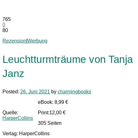
765
0
80
Rezension
|
Werbung
Leuchtturmträume von Tanja
Janz
Posted:
26. Juni 2021
by
charmingbooks
eBook: 8,99 €
Quelle:
Print:12,00 €
HarperCollins
305 Seiten
Verlag: HarperCollins