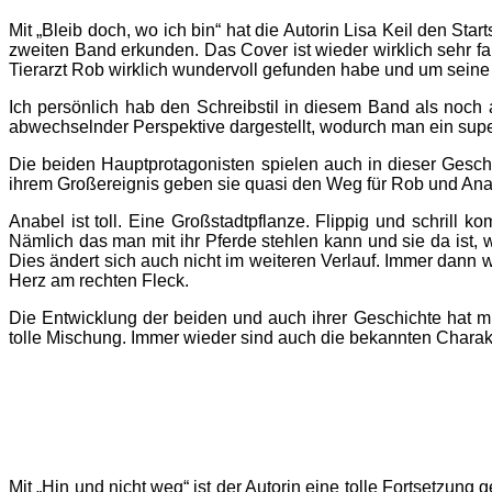
Mit „Bleib doch, wo ich bin“ hat die Autorin Lisa Keil den S
zweiten Band erkunden. Das Cover ist wieder wirklich sehr f
Tierarzt Rob wirklich wundervoll gefunden habe und um seine
Ich persönlich hab den Schreibstil in diesem Band als noch 
abwechselnder Perspektive dargestellt, wodurch man ein sup
Die beiden Hauptprotagonisten spielen auch in dieser Geschic
ihrem Großereignis geben sie quasi den Weg für Rob und Anab
Anabel ist toll. Eine Großstadtpflanze. Flippig und schrill k
Nämlich das man mit ihr Pferde stehlen kann und sie da ist, 
Dies ändert sich auch nicht im weiteren Verlauf. Immer dann 
Herz am rechten Fleck.
Die Entwicklung der beiden und auch ihrer Geschichte hat mir 
tolle Mischung. Immer wieder sind auch die bekannten Chara
Mit „Hin und nicht weg“ ist der Autorin eine tolle Fortsetzun