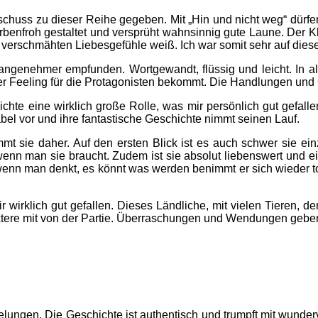
tartschuss zu dieser Reihe gegeben. Mit „Hin und nicht weg“ dü
arbenfroh gestaltet und versprüht wahnsinnig gute Laune. Der K
 verschmähten Liebesgefühle weiß. Ich war somit sehr auf die
angenehmer empfunden. Wortgewandt, flüssig und leicht. In all
er Feeling für die Protagonisten bekommt. Die Handlungen und
hte eine wirklich große Rolle, was mir persönlich gut gefalle
el vor und ihre fantastische Geschichte nimmt seinen Lauf.
ommt sie daher. Auf den ersten Blick ist es auch schwer sie ein
wenn man sie braucht. Zudem ist sie absolut liebenswert und e
wenn man denkt, es könnt was werden benimmt er sich wieder tota
wirklich gut gefallen. Dieses Ländliche, mit vielen Tieren, de
ktere mit von der Partie. Überraschungen und Wendungen gebe
g gelungen. Die Geschichte ist authentisch und trumpft mit wunde