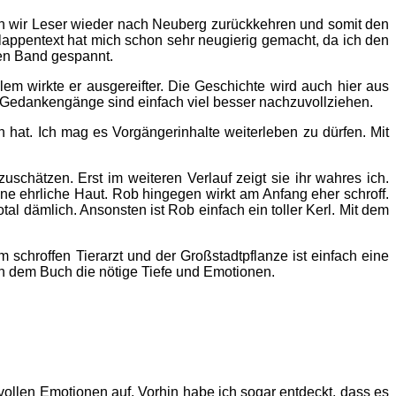
rfen wir Leser wieder nach Neuberg zurückkehren und somit den
lappentext hat mich schon sehr neugierig gemacht, da ich den
sen Band gespannt.
em wirkte er ausgereifter. Die Geschichte wird auch hier aus
 Gedankengänge sind einfach viel besser nachzuvollziehen.
n hat. Ich mag es Vorgängerinhalte weiterleben zu dürfen. Mit
zuschätzen. Erst im weiteren Verlauf zeigt sie ihr wahres ich.
ine ehrliche Haut. Rob hingegen wirkt am Anfang eher schroff.
l dämlich. Ansonsten ist Rob einfach ein toller Kerl. Mit dem
m schroffen Tierarzt und der Großstadtpflanze ist einfach eine
n dem Buch die nötige Tiefe und Emotionen.
rvollen Emotionen auf. Vorhin habe ich sogar entdeckt, dass es