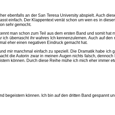
her ebenfalls an der San Teresa University abspielt. Auch diese
asst einfach. Der Klappentext verrät schon um wen es in diese
hon sehr gemocht.
ere kennt man schon zum Teil aus dem ersten Band und somit hat 
r ich überrascht ihr wahres Ich kennenzulernen. Auch auf den 
mal eher einen negativen Eindruck gemacht hat.
 und mir manchmal einfach zu speziell. Die Dramatik habe ich 
acht die Autorin zwar in meinen Augen nichts falsch, dennoch h
istern können. Durch diese Reihe mühe ich mich eher immer et
und begeistern können. Ich bin auf den dritten Band gespannt un