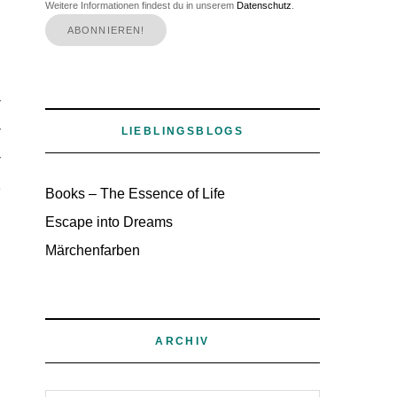
Weitere Informationen findest du in unserem
Datenschutz
.
.
n
r
r
LIEBLINGSBLOGS
r
e
Books – The Essence of Life
h
Escape into Dreams
Märchenfarben
ARCHIV
n
.