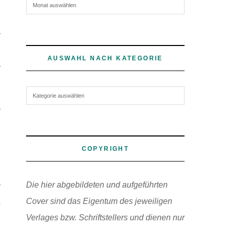
Archiv
r
.
AUSWAHL NACH KATEGORIE
r
Auswahl nach Kategorie
r
.
COPYRIGHT
,
Die hier abgebildeten und aufgeführten
r
Cover sind das Eigentum des jeweiligen
s
Verlages bzw. Schriftstellers und dienen nur