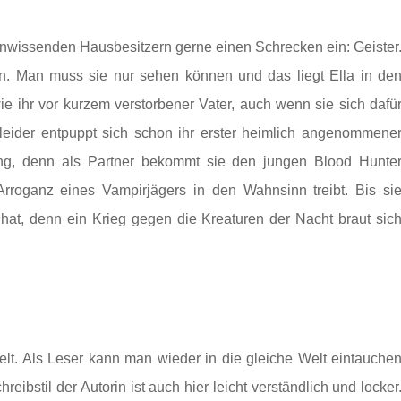
n unwissenden Hausbesitzern gerne einen Schrecken ein: Geister
en. Man muss sie nur sehen können und das liegt Ella in de
 ihr vor kurzem verstorbener Vater, auch wenn sie sich dafü
 leider entpuppt sich schon ihr erster heimlich angenommene
rung, denn als Partner bekommt sie den jungen Blood Hunte
rroganz eines Vampirjägers in den Wahnsinn treibt. Bis si
hat, denn ein Krieg gegen die Kreaturen der Nacht braut sic
lt. Als Leser kann man wieder in die gleiche Welt eintauche
reibstil der Autorin ist auch hier leicht verständlich und locker