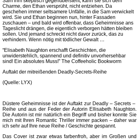
Sam ihm skeptisch gegenübersteht, kann sie sich dem
Charme, den Ethan versprüht, nicht entziehen. Da
geschehen immer seltsamere Unfälle, in die Sam verwickelt
wird. Sie und Ethan beginnen nun, hinter Fassaden
zuschauen – und bald wird offenbar, dass Geheimnisse ans
Tageslicht drängen, die eigentlich verborgen hätten bleiben
sollen. Und jemand schreckt nicht davor zurück, das zu
verhindern. Wenn nötig mit tödlicher Gewalt …
“Elisabeth Naughton erschafft Geschichten, die
unwiderstehlich, spannend und definitiv unvorhersehbar
sind! Ein absolutes Muss!” The Coffeeholic Bookworm
Auftakt der mitreißenden Deadly-Secrets-Reihe
(Quelle: LYX)
Düstere Geheimnisse ist der Auftakt zur Deadly – Secrets –
Reihe und aus der Feder der Autorin Ellisabeth Naughton.
Die Autorin ist mir natürlich ein Begriff und bisher konnte Sie
mich mit Ihren Romantic Thriller immer packen – daher war
ich sehr auf Ihre neue Reihe / Geschichte gespannt.
Das Cover ist zwar etwas farbenfroh, aber im Großen und