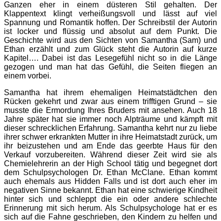
Ganzen eher in einem düsteren Stil gehalten. Der
Klappentext klingt verheißungsvoll und lässt auf viel
Spannung und Romantik hoffen. Der Schreibstil der Autorin
ist locker und flüssig und absolut auf dem Punkt. Die
Geschichte wird aus den Sichten von Samantha (Sam) und
Ethan erzählt und zum Glück steht die Autorin auf kurze
Kapitel…. Dabei ist das Lesegefühl nicht so in die Länge
gezogen und man hat das Gefühl, die Seiten fliegen an
einem vorbei.
Samantha hat ihrem ehemaligen Heimatstädtchen den
Rücken gekehrt und zwar aus einem trifftigen Grund – sie
musste die Ermordung Ihres Bruders mit ansehen. Auch 18
Jahre später hat sie immer noch Alpträume und kämpft mit
dieser schrecklichen Erfahrung. Samantha kehrt nur zu liebe
ihrer schwer erkrankten Mutter in ihre Heimatstadt zurück, um
ihr beizustehen und am Ende das geerbte Haus für den
Verkauf vorzubereiten. Während dieser Zeit wird sie als
Chemielehrerin an der High School tätig und begegnet dort
dem Schulpsychologen Dr. Ethan McClane. Ethan kommt
auch ehemals aus Hidden Falls und ist dort auch eher im
negativen Sinne bekannt. Ethan hat eine schwierige Kindheit
hinter sich und schleppt die ein oder andere schlechte
Erinnerung mit sich herum. Als Schulpsychologe hat er es
sich auf die Fahne geschrieben, den Kindern zu helfen und