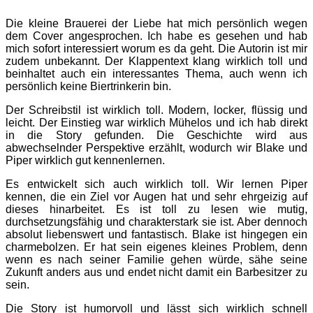
Die kleine Brauerei der Liebe hat mich persönlich wegen
dem Cover angesprochen. Ich habe es gesehen und hab
mich sofort interessiert worum es da geht. Die Autorin ist mir
zudem unbekannt. Der Klappentext klang wirklich toll und
beinhaltet auch ein interessantes Thema, auch wenn ich
persönlich keine Biertrinkerin bin.
Der Schreibstil ist wirklich toll. Modern, locker, flüssig und
leicht. Der Einstieg war wirklich Mühelos und ich hab direkt
in die Story gefunden. Die Geschichte wird aus
abwechselnder Perspektive erzählt, wodurch wir Blake und
Piper wirklich gut kennenlernen.
Es entwickelt sich auch wirklich toll. Wir lernen Piper
kennen, die ein Ziel vor Augen hat und sehr ehrgeizig auf
dieses hinarbeitet. Es ist toll zu lesen wie mutig,
durchsetzungsfähig und charakterstark sie ist. Aber dennoch
absolut liebenswert und fantastisch. Blake ist hingegen ein
charmebolzen. Er hat sein eigenes kleines Problem, denn
wenn es nach seiner Familie gehen würde, sähe seine
Zukunft anders aus und endet nicht damit ein Barbesitzer zu
sein.
Die Story ist humorvoll und lässt sich wirklich schnell