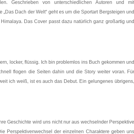
en. Geschrieben von unterschiedlichen Autoren und mi
e „Das Dach der Welt“ geht es um die Sportart Bergsteigen un
 Himalaya. Das Cover passt dazu natürlich ganz großartig un
dern, locker, flüssig. Ich bin problemlos ins Buch gekommen un
hnell flogen die Seiten dahin und die Story weiter voran. Fü
weit ich weiß, ist es auch das Debut. Ein gelungenes übrigens
Ihre Geschichte wird uns nicht nur aus wechselnder Perspektiv
 Die Perspektivenwechsel der einzelnen Charaktere geben un