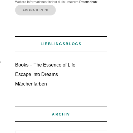
Weitere Informationen findest du in unserem
Datenschutz
.
s
LIEBLINGSBLOGS
f
Books – The Essence of Life
Escape into Dreams
Märchenfarben
n
e
e
ARCHIV
a
n